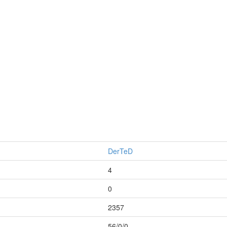
DerTeD
4
0
2357
56/0/0