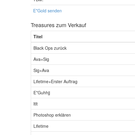
E*Gold senden
Treasures zum Verkauf
Titel
Black Ops zurück
Ava+Sig
Sig+Ava
Lifetime+Erster Auftrag
E*Guhhjj
ltlt
Photoshop erklären
Lifetime