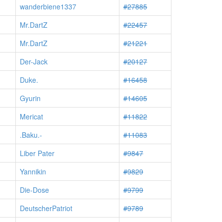
wanderbiene1337
#27885
Mr.DartZ
#22457
Mr.DartZ
#21221
Der-Jack
#20127
Duke.
#16458
Gyurin
#14605
Mericat
#11822
.Baku.-
#11083
Liber Pater
#9847
Yannikin
#9829
Die-Dose
#9799
DeutscherPatriot
#9789