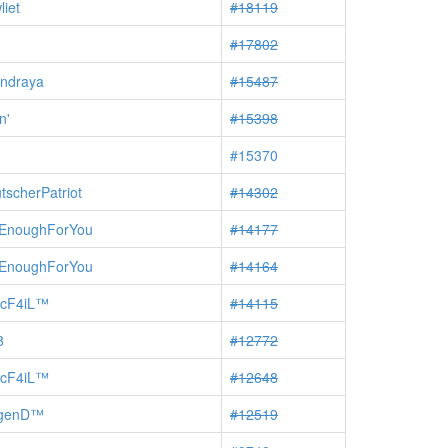
liet
#18119
.
#17802
indraya
#15487
n'
#15398
#15370
tscherPatriot
#14302
EnoughForYou
#14177
EnoughForYou
#14164
icF4iL™
#14115
8
#12772
icF4iL™
#12648
egenD™
#12519