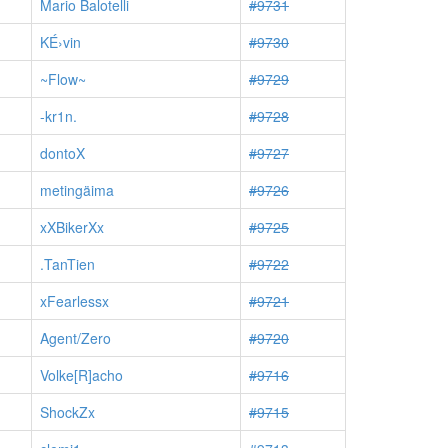
Mario Balotelli
#9731
KÉ›vin
#9730
~Flow~
#9729
-kr1n.
#9728
dontoX
#9727
metingäima
#9726
xXBikerXx
#9725
.TanTien
#9722
xFearlessx
#9721
Agent/Zero
#9720
Volke[R]acho
#9716
ShockZx
#9715