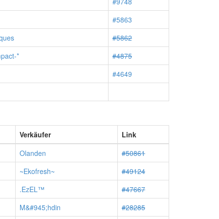
#9748
#5863
ques
#5862
mpact-*
#4875
#4649
Verkäufer
Link
Olanden
#50861
~Ekofresh~
#49124
.EzEL™
#47667
M&#945;hdin
#28285