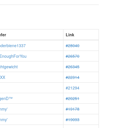
fer
Link
derbiene1337
#28040
EnoughForYou
#26570
chtgewicht
#26345
iXX
#22314
#21294
egenD™
#20251
mmy'
#19178
mmy'
#19093