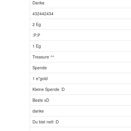
Danke
432442434
2 Eg
:P:P
1 Eg
Treasure ^^
Spende
1 e*gold
Kleine Spende :D
Beste xD
danke
Du bist nett :D