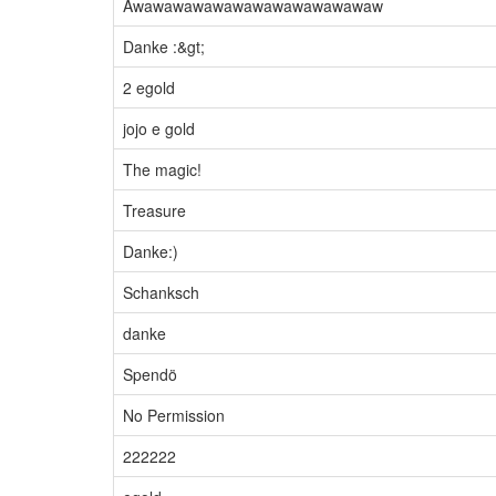
Awawawawawawawawawawawawaw
Danke :&gt;
2 egold
jojo e gold
The magic!
Treasure
Danke:)
Schanksch
danke
Spendö
No Permission
222222