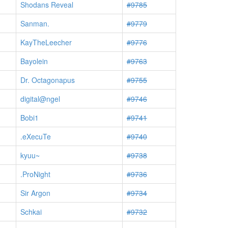
Shodans Reveal
#9785
Sanman.
#9779
KayTheLeecher
#9776
Bayolein
#9763
Dr. Octagonapus
#9755
digital@ngel
#9746
Bobi1
#9741
.eXecuTe
#9740
kyuu~
#9738
.ProNight
#9736
Sir Argon
#9734
Schkai
#9732