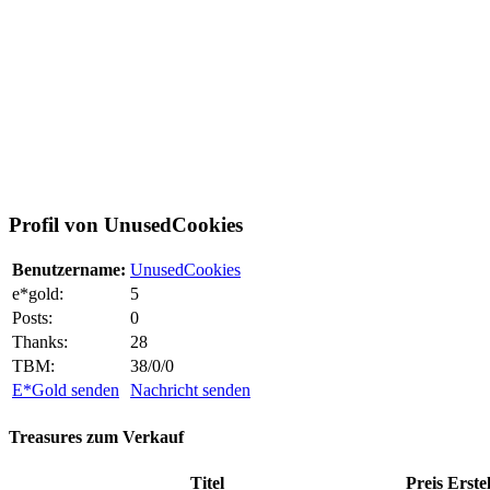
Profil von UnusedCookies
Benutzername:
UnusedCookies
e*gold:
5
Posts:
0
Thanks:
28
TBM:
38/0/0
E*Gold senden
Nachricht senden
Treasures zum Verkauf
Titel
Preis
Erste